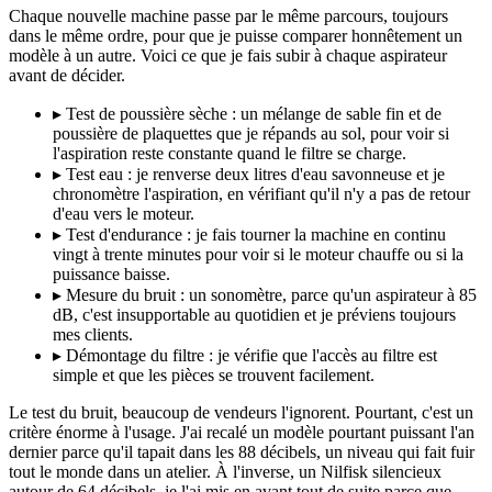
Chaque nouvelle machine passe par le même parcours, toujours
dans le même ordre, pour que je puisse comparer honnêtement un
modèle à un autre. Voici ce que je fais subir à chaque aspirateur
avant de décider.
▸
Test de poussière sèche : un mélange de sable fin et de
poussière de plaquettes que je répands au sol, pour voir si
l'aspiration reste constante quand le filtre se charge.
▸
Test eau : je renverse deux litres d'eau savonneuse et je
chronomètre l'aspiration, en vérifiant qu'il n'y a pas de retour
d'eau vers le moteur.
▸
Test d'endurance : je fais tourner la machine en continu
vingt à trente minutes pour voir si le moteur chauffe ou si la
puissance baisse.
▸
Mesure du bruit : un sonomètre, parce qu'un aspirateur à 85
dB, c'est insupportable au quotidien et je préviens toujours
mes clients.
▸
Démontage du filtre : je vérifie que l'accès au filtre est
simple et que les pièces se trouvent facilement.
Le test du bruit, beaucoup de vendeurs l'ignorent. Pourtant, c'est un
critère énorme à l'usage. J'ai recalé un modèle pourtant puissant l'an
dernier parce qu'il tapait dans les 88 décibels, un niveau qui fait fuir
tout le monde dans un atelier. À l'inverse, un Nilfisk silencieux
autour de 64 décibels, je l'ai mis en avant tout de suite parce que