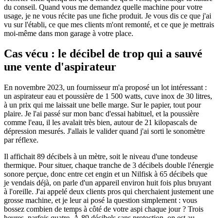
du conseil. Quand vous me demandez quelle machine pour votre
usage, je ne vous récite pas une fiche produit. Je vous dis ce que j'ai
vu sur l'établi, ce que mes clients m'ont remonté, et ce que je mettrais
moi-même dans mon garage à votre place.
Cas vécu : le décibel de trop qui a sauvé
une vente d'aspirateur
En novembre 2023, un fournisseur m'a proposé un lot intéressant :
un aspirateur eau et poussière de 1 500 watts, cuve inox de 30 litres,
à un prix qui me laissait une belle marge. Sur le papier, tout pour
plaire. Je l'ai passé sur mon banc d'essai habituel, et la poussière
comme l'eau, il les avalait très bien, autour de 21 kilopascals de
dépression mesurés. J'allais le valider quand j'ai sorti le sonomètre
par réflexe.
Il affichait 89 décibels à un mètre, soit le niveau d'une tondeuse
thermique. Pour situer, chaque tranche de 3 décibels double l'énergie
sonore perçue, donc entre cet engin et un Nilfisk à 65 décibels que
je vendais déjà, on parle d'un appareil environ huit fois plus bruyant
à l'oreille. J'ai appelé deux clients pros qui cherchaient justement une
grosse machine, et je leur ai posé la question simplement : vous
bossez combien de temps à côté de votre aspi chaque jour ? Trois
heures, parfois quatre. À 89 décibels sans protection, on est au-