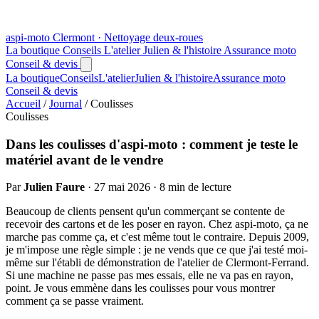
aspi
-moto
Clermont · Nettoyage deux-roues
La boutique
Conseils
L'atelier
Julien & l'histoire
Assurance moto
Conseil & devis
La boutique
Conseils
L'atelier
Julien & l'histoire
Assurance moto
Conseil & devis
Accueil
/
Journal
/
Coulisses
Coulisses
Dans les coulisses d'aspi-moto : comment je teste le
matériel avant de le vendre
Par
Julien Faure
·
27 mai 2026
·
8 min de lecture
Beaucoup de clients pensent qu'un commerçant se contente de
recevoir des cartons et de les poser en rayon. Chez aspi-moto, ça ne
marche pas comme ça, et c'est même tout le contraire. Depuis 2009,
je m'impose une règle simple : je ne vends que ce que j'ai testé moi-
même sur l'établi de démonstration de l'atelier de Clermont-Ferrand.
Si une machine ne passe pas mes essais, elle ne va pas en rayon,
point. Je vous emmène dans les coulisses pour vous montrer
comment ça se passe vraiment.