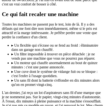
c'est un vrai confort de bosser à côté.
Ce qui fait recaler une machine
Toutes les machines ne passent pas le test, loin de là. Il y a des
défauts qui me font dire non immédiatement, même si le prix est
attractif et la marge intéressante. Je préfère perdre une vente que
perdre la confiance d'un client.
▸
Un flexible qui s'écrase ou se fend au froid : éliminatoire
dans un garage non chauffé.
▸
Un filtre impossible à trouver en pièce détachée : je ne
vends pas une machine que vous ne pourrez pas réparer.
▸
Un moteur qui chauffe anormalement au bout de quinze
minutes : c'est une panne annoncée.
▸
Une cuve dont le système de vidange fuit ou se bloque :
c'est l'enfer à l'usage quotidien.
▸
Un sans fil dont la batterie s'effondre en dix minutes alors
qu'on en promet vingt-cinq.
L'an dernier, j'ai reçu un lot d'aspirateurs sans fil d'une marque que
je ne nommerai pas. Sur le papier, vingt-cinq minutes d'autonomie.
À l'essai, dix minutes à pleine puissance et la machine s'essoufflait.
Je n'ai pas mis ce modèle en rayon, et j'ai renvoyé le lot. Mes clients