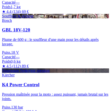
Capacité
—
Poids
1,7 kg
★ 4.4
(134)
69 €
Souffleur & sécheur
Bosch
GBL 18V-120
Plume de 600 g : le souffleur d'une main pour les détails après
lavage.
Puiss.
18 V
Capacité
—
Poids
0,6 kg
★ 4.5
(112)
89 €
Nouveaute
Nettoyeur pression
Kärcher
K4 Power Control
Pression maîtrisée pour la moto : assez puissant, jamais brutal sur les
joints.
Puiss.
130 bar