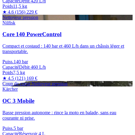
Capacité
Débit 420 L/h
Poids
11,5 kg
★ 4.6
(156)
229 €
Nettoyeur pression
Nilfisk
Core 140 PowerControl
Compact et costaud : 140 bar et 460 L/h dans un châssis léger et
transportable.
Puiss.
140 bar
Capacité
Débit 460 L/h
Poids
7,5 kg
★ 4.5
(121)
169 €
Coup de coeur
Nettoyeur pression
Kärcher
OC 3 Mobile
Basse pression autonome : rince la moto en balade, sans eau
courante ni prise.
Puiss.
5 bar
Capacité
Réservoir 4 L