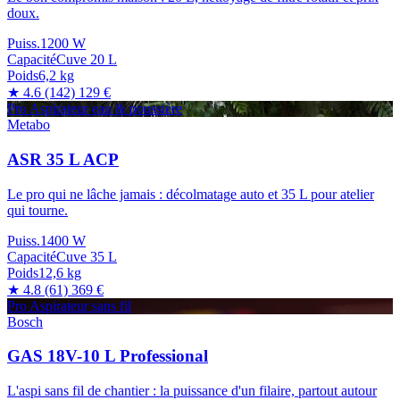
doux.
Puiss.
1200 W
Capacité
Cuve 20 L
Poids
6,2 kg
★ 4.6
(142)
129 €
Pro
Aspirateur eau & poussière
Metabo
ASR 35 L ACP
Le pro qui ne lâche jamais : décolmatage auto et 35 L pour atelier
qui tourne.
Puiss.
1400 W
Capacité
Cuve 35 L
Poids
12,6 kg
★ 4.8
(61)
369 €
Pro
Aspirateur sans fil
Bosch
GAS 18V-10 L Professional
L'aspi sans fil de chantier : la puissance d'un filaire, partout autour