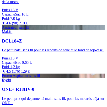
de la moto.
Puiss.
18 V
Capacité
Sac 10 L
Poids
7,9 kg
★ 4.6
(98)
219 €
Aspirateur sans fil
Makita
DCL184Z
Le petit balai sans fil pour les recoins de selle et le fond de top-case.
Puiss.
18 V
Capacité
Bac 0,65 L
Poids
1,2 kg
★ 4.5
(176)
129 €
Promo
Aspirateur sans fil
Ryobi
ONE+ R18HV-0
Le petit prix qui dépanne : à main, sans fil, pour les motards déjà sur
ONE+.