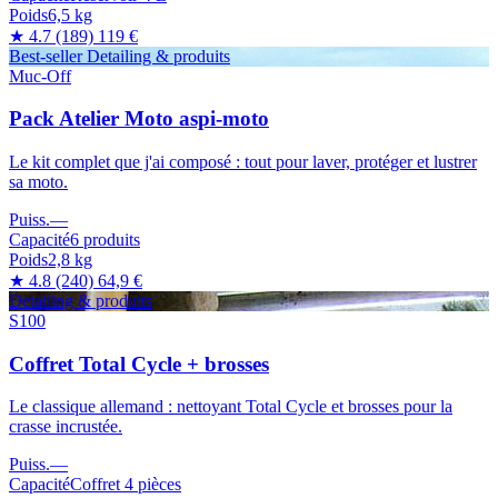
Poids
6,5 kg
★ 4.7
(189)
119 €
Best-seller
Detailing & produits
Muc-Off
Pack Atelier Moto aspi-moto
Le kit complet que j'ai composé : tout pour laver, protéger et lustrer
sa moto.
Puiss.
—
Capacité
6 produits
Poids
2,8 kg
★ 4.8
(240)
64,9 €
Detailing & produits
S100
Coffret Total Cycle + brosses
Le classique allemand : nettoyant Total Cycle et brosses pour la
crasse incrustée.
Puiss.
—
Capacité
Coffret 4 pièces