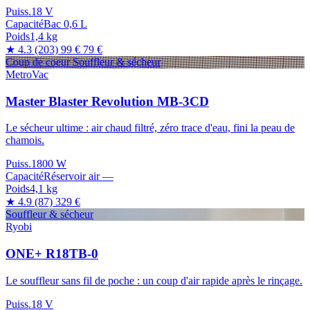
Puiss.
18 V
Capacité
Bac 0,6 L
Poids
1,4 kg
★ 4.3
(203)
99 €
79 €
Coup de coeur
Souffleur & sécheur
MetroVac
Master Blaster Revolution MB-3CD
Le sécheur ultime : air chaud filtré, zéro trace d'eau, fini la peau de
chamois.
Puiss.
1800 W
Capacité
Réservoir air —
Poids
4,1 kg
★ 4.9
(87)
329 €
Souffleur & sécheur
Ryobi
ONE+ R18TB-0
Le souffleur sans fil de poche : un coup d'air rapide après le rinçage.
Puiss.
18 V