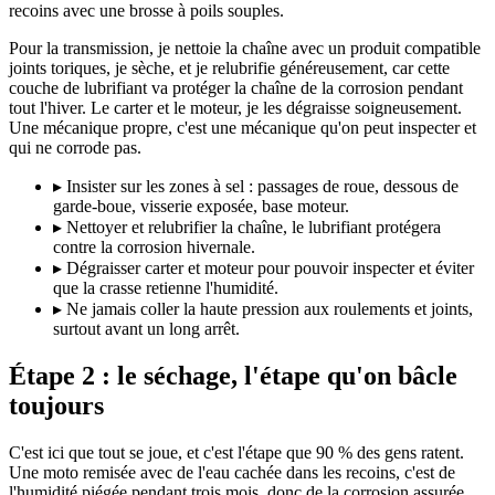
recoins avec une brosse à poils souples.
Pour la transmission, je nettoie la chaîne avec un produit compatible
joints toriques, je sèche, et je relubrifie généreusement, car cette
couche de lubrifiant va protéger la chaîne de la corrosion pendant
tout l'hiver. Le carter et le moteur, je les dégraisse soigneusement.
Une mécanique propre, c'est une mécanique qu'on peut inspecter et
qui ne corrode pas.
▸
Insister sur les zones à sel : passages de roue, dessous de
garde-boue, visserie exposée, base moteur.
▸
Nettoyer et relubrifier la chaîne, le lubrifiant protégera
contre la corrosion hivernale.
▸
Dégraisser carter et moteur pour pouvoir inspecter et éviter
que la crasse retienne l'humidité.
▸
Ne jamais coller la haute pression aux roulements et joints,
surtout avant un long arrêt.
Étape 2 : le séchage, l'étape qu'on bâcle
toujours
C'est ici que tout se joue, et c'est l'étape que 90 % des gens ratent.
Une moto remisée avec de l'eau cachée dans les recoins, c'est de
l'humidité piégée pendant trois mois, donc de la corrosion assurée.