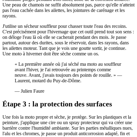
Une peau de chamois ne suffit absolument pas, parce qu'elle n'atteint
pas l'eau cachée dans les ailettes, les jointures de carénage et les
rayons.
J'utilise un sécheur souffleur pour chasser toute l'eau des recoins.
C'est précisément pour l'hivernage que cet outil prend tout son sens :
on déloge l'eau là où elle se cacherait pendant des mois. Je passe
partout, autour des durites, sous le réservoir, dans les rayons, dans
les ailettes moteur. Tant que je vois une goutte sortir, je continue.
Une moto à hiverner doit être sèche comme un os.
« La première année où j'ai séché ma moto au souffleur
avant l'hiver, je l'ai retrouvée au printemps comme
neuve. Avant, j'avais toujours des points de rouille. » —
Laurent, motard du Puy-de-Dôme.
— Julien Faure
Étape 3 : la protection des surfaces
Une fois la moto propre et sèche, je protège. Sur les plastiques et la
peinture, j'applique une cire ou un spray protecteur qui va créer une
barrière contre l'humidité ambiante. Sur les parties métalliques nues,
l'alu et les chromes, je passe un produit anticorrosion adapté, fin et