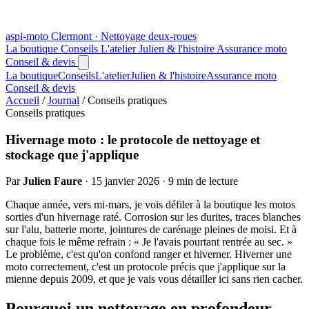
aspi
-moto
Clermont · Nettoyage deux-roues
La boutique
Conseils
L'atelier
Julien & l'histoire
Assurance moto
Conseil & devis
La boutique
Conseils
L'atelier
Julien & l'histoire
Assurance moto
Conseil & devis
Accueil
/
Journal
/
Conseils pratiques
Conseils pratiques
Hivernage moto : le protocole de nettoyage et
stockage que j'applique
Par
Julien Faure
·
15 janvier 2026
·
9 min de lecture
Chaque année, vers mi-mars, je vois défiler à la boutique les motos
sorties d'un hivernage raté. Corrosion sur les durites, traces blanches
sur l'alu, batterie morte, jointures de carénage pleines de moisi. Et à
chaque fois le même refrain : « Je l'avais pourtant rentrée au sec. »
Le problème, c'est qu'on confond ranger et hiverner. Hiverner une
moto correctement, c'est un protocole précis que j'applique sur la
mienne depuis 2009, et que je vais vous détailler ici sans rien cacher.
Pourquoi un nettoyage en profondeur