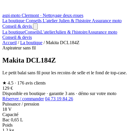
aspi
-moto
Clermont · Nettoyage deux-roues
La boutique
Conseils
L'atelier
Julien & l'histoire
Assurance moto
Conseil & devis
La boutique
Conseils
L'atelier
Julien & l'histoire
Assurance moto
Conseil & devis
Accueil
/
La boutique
/
Makita DCL184Z
Aspirateur sans fil
Makita DCL184Z
Le petit balai sans fil pour les recoins de selle et le fond de top-case.
★ 4.5
· 176 avis clients
129 €
Disponible en boutique · garantie 3 ans · démo sur votre moto
Réserver / commander
04 73 19 84 26
Puissance / pression
18 V
Capacité
Bac 0,65 L
Poids
1,2 kg