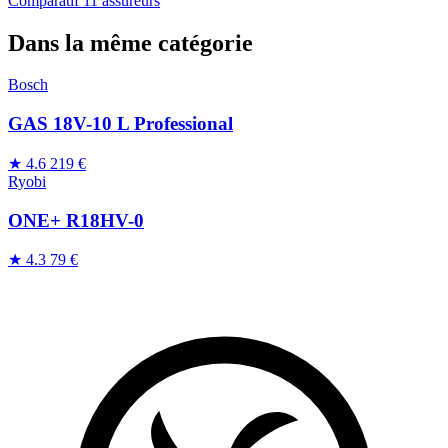
Comparatif 11 assureurs
Dans la même catégorie
Bosch
GAS 18V-10 L Professional
★ 4.6
219 €
Ryobi
ONE+ R18HV-0
★ 4.3
79 €